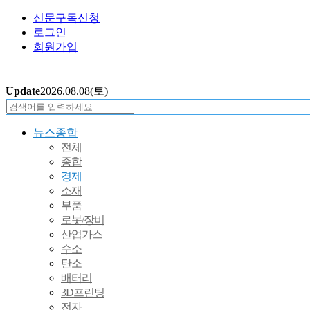
신문구독신청
로그인
회원가입
Update
2026.08.08
(토)
뉴스종합
전체
종합
경제
소재
부품
로봇/장비
산업가스
수소
탄소
배터리
3D프린팅
전자