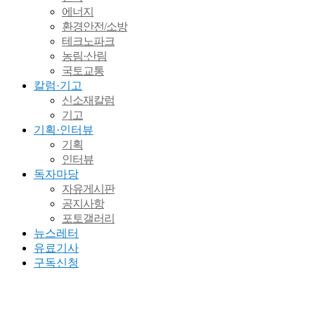
에너지
환경안전/소방
테크노파크
농림·산림
국토교통
칼럼·기고
신소재칼럼
기고
기획·인터뷰
기획
인터뷰
독자마당
자유게시판
공지사항
포토갤러리
뉴스레터
유료기사
구독신청